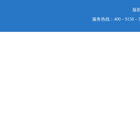
版
服务热线：400－9158－