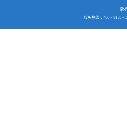
版
服务热线：400－9158－